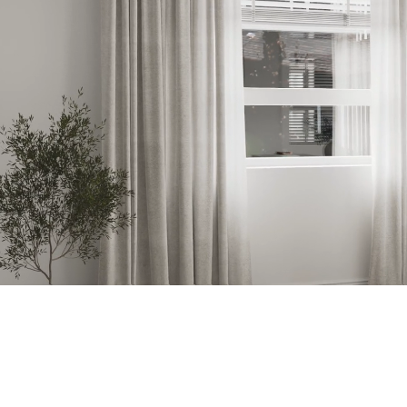
1
2
3
4
Recent Posts
Lorem ipsum dolor sit amet
Nullam volutpat nulla ut ex
Sed id pellentesque eros
Sed id pellentesque eros
Sed id pellentesque eros